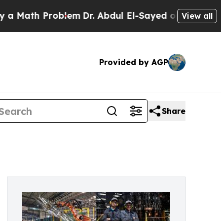
h Problem
Dr. Abdul El-Sayed on Historic Michiga
View all
Provided by AGP
Share